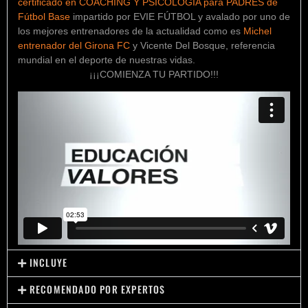
certificado en COACHING Y PSICOLOGIA para PADRES de
Fútbol Base
impartido por EVIE FÚTBOL y avalado por uno de
los mejores entrenadores de la actualidad como es
Michel
entrenador del Girona FC
y Vicente Del Bosque, referencia
mundial en el deporte de nuestras vidas.
¡¡¡COMIENZA TU PARTIDO!!!
INCLUYE
RECOMENDADO POR EXPERTOS