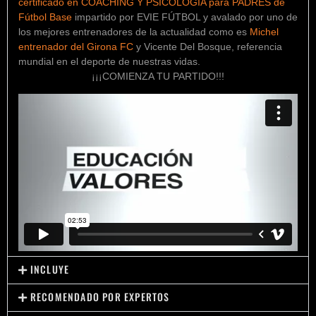
certificado en COACHING Y PSICOLOGIA para PADRES de
Fútbol Base
impartido por EVIE FÚTBOL y avalado por uno de
los mejores entrenadores de la actualidad como es
Michel
entrenador del Girona FC
y Vicente Del Bosque, referencia
mundial en el deporte de nuestras vidas.
¡¡¡COMIENZA TU PARTIDO!!!
INCLUYE
RECOMENDADO POR EXPERTOS