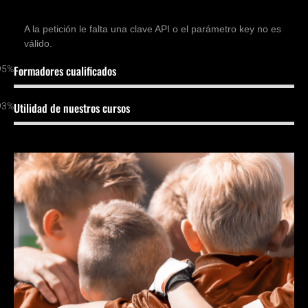
A la petición le falta una clave API o el parámetro key no es
válido.
95%
Formadores cualificados
93%
Utilidad de nuestros cursos