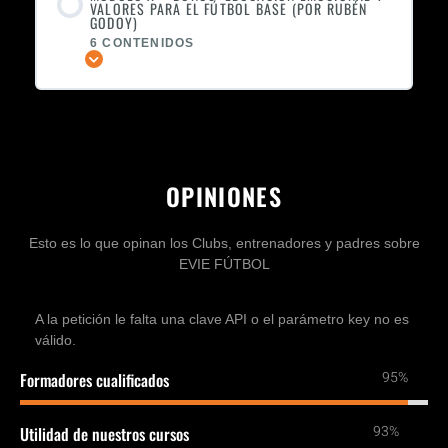
VALORES PARA EL FÚTBOL BASE (POR RUBÉN
GODOY)
6 CONTENIDOS
Expandir
OPINIONES
Esto es lo que opinan los Clubs, entrenadores y padres sobre
EVIE FÚTBOL
A la petición le falta una clave API o el parámetro key no es
válido.
95%
Formadores cualificados
93%
Utilidad de nuestros cursos