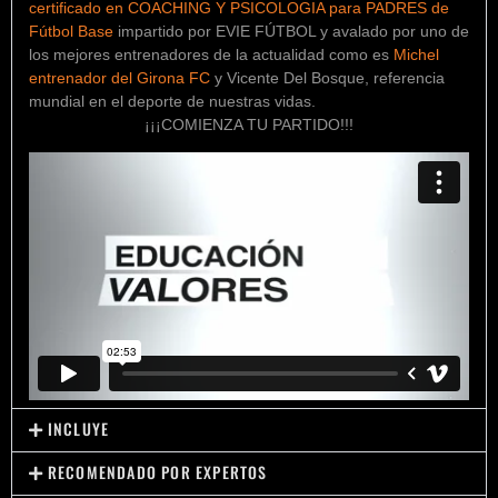
certificado en COACHING Y PSICOLOGIA para PADRES de
Fútbol Base
impartido por EVIE FÚTBOL y avalado por uno de
los mejores entrenadores de la actualidad como es
Michel
entrenador del Girona FC
y Vicente Del Bosque, referencia
mundial en el deporte de nuestras vidas.
¡¡¡COMIENZA TU PARTIDO!!!
INCLUYE
RECOMENDADO POR EXPERTOS