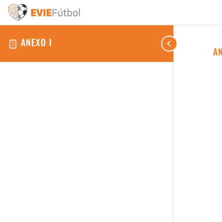
ANEXO I
AN