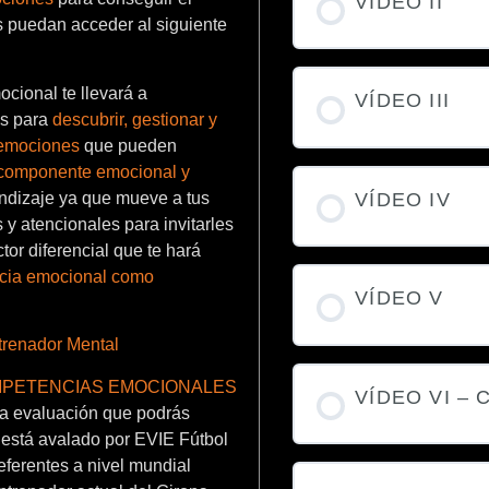
VÍDEO II
s puedan acceder al siguiente
cional te llevará a
VÍDEO III
os para
descubrir, gestionar y
 emociones
que pueden
componente emocional y
ndizaje ya que mueve a tus
VÍDEO IV
 y atencionales para invitarles
ctor diferencial que te hará
encia emocional como
VÍDEO V
trenador Mental
 COMPETENCIAS EMOCIONALES
VÍDEO VI –
a evaluación que podrás
a está avalado por EVIE Fútbol
eferentes a nivel mundial