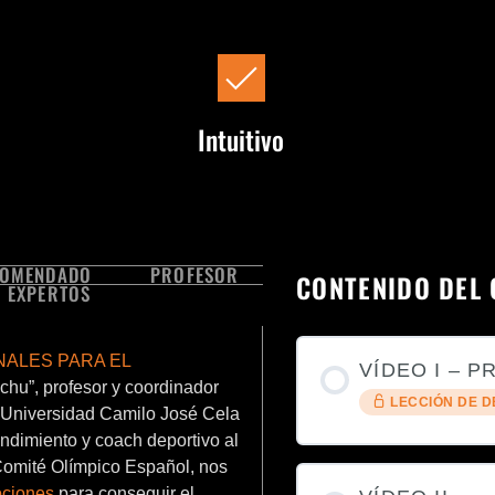
Intuitivo
COMENDADO
PROFESOR
CONTENIDO DEL
 EXPERTOS
ALES PARA EL
VÍDEO I – 
hu”, profesor y coordinador
LECCIÓN DE 
a Universidad Camilo José Cela
ndimiento y coach deportivo al
 Comité Olímpico Español, nos
ociones
para conseguir el