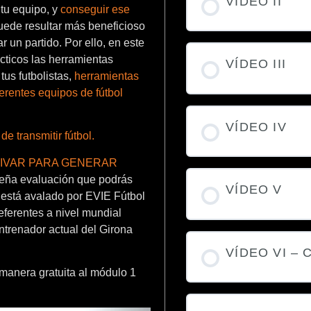
VÍDEO II
tu equipo, y
conseguir ese
ede resultar más beneficioso
r un partido. Por ello, en este
cticos las herramientas
VÍDEO III
tus futbolistas,
herramientas
erentes equipos de fútbol
VÍDEO IV
de transmitir fútbol.
MOTIVAR PARA GENERAR
ueña evaluación que podrás
VÍDEO V
a está avalado por EVIE Fútbol
eferentes a nivel mundial
trenador actual del Girona
VÍDEO VI –
anera gratuita al módulo 1