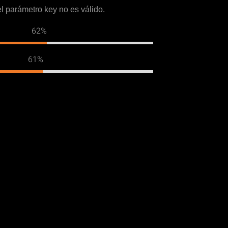
 el parámetro key no es válido.
95%
93%